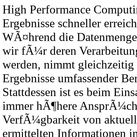
High Performance Computi
Ergebnisse schneller erreic
WÃ¤hrend die Datenmengen
wir fÃ¼r deren Verarbeitun
werden, nimmt gleichzeitig 
Ergebnisse umfassender Be
Stattdessen ist es beim Ein
immer hÃ¶here AnsprÃ¼che 
VerfÃ¼gbarkeit von aktuell
ermittelten Informationen i